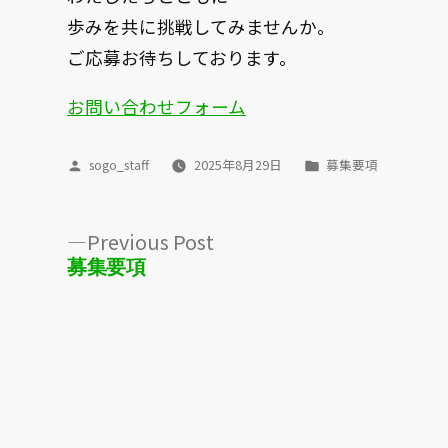
歩みを共に挑戦してみませんか。
ご応募お待ちしております。
お問い合わせフォーム
sogo_staff
2025年8月29日
募集要項
Posted
Posted
by
in
Previous
Previous Post
post:
募集要項
投
稿
ナ
ビ
ゲ
ー