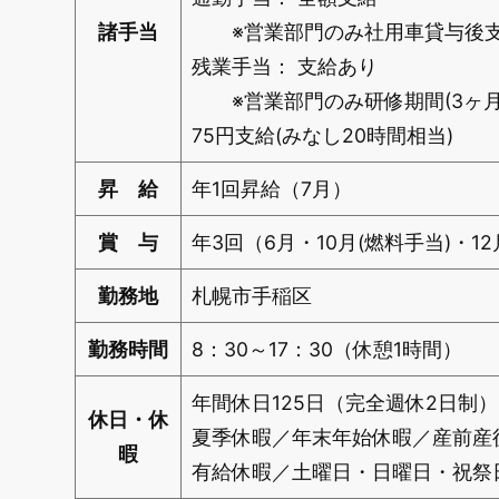
諸手当
※営業部門のみ社用車貸与後支
残業手当： 支給あり
※営業部門のみ研修期間(3ヶ月)後、
75円支給(みなし20時間相当)
昇 給
年1回昇給（7月）
賞 与
年3回（6月・10月(燃料手当)・1
勤務地
札幌市手稲区
勤務時間
8：30～17：30（休憩1時間）
年間休日125日（完全週休2日制）
休日・休
夏季休暇／年末年始休暇／産前産
暇
有給休暇／土曜日・日曜日・祝祭