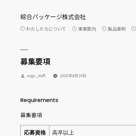
Skip
to
綜合パッケージ株式会社
content
わたしたちについて
事業案内
製品事例
募集要項
sogo_staff
2025年8月29日
Posted
by
Requirements
募集要項
応募資格
高卒以上